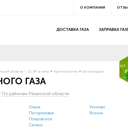
О КОМПАНИИ
ОТЗЫ
ДОСТАВКА ГАЗА
ЗАПРАВКА ГА
от
₽
нской области — 32.5₽ за литр ✦ Круглосуточно ✦ Без выходных
на
ОГО ГАЗА
/
По районам Рязанской области
Ольхи
Ухолово
Погореловка
Ясенок
Покровское
Сатино