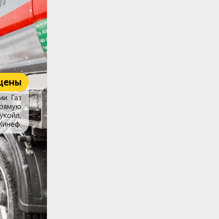
цены
и. Газ
прямую
укойл,
Кинеф.