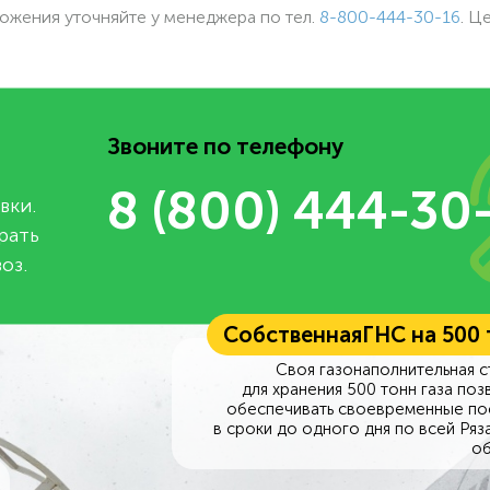
ожения уточняйте у менеджера по
тел.
8-800-444-30-16
. Ц
Звоните по телефону
8 (800) 444-30
вки.
рать
оз.
Собственная
ГНС на 500
Своя газонаполнительная с
для хранения 500 тонн газа поз
обеспечивать своевременные по
в сроки до одного дня по всей Ряз
об