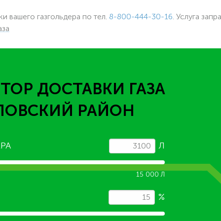
ки вашего газгольдера по тел.
8-800-444-30-16
. Услуга запр
аза
ТОР ДОСТАВКИ ГАЗА
ЛОВСКИЙ РАЙОН
РА
Л
15 000 Л
%