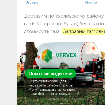
Заречье
Мостье
Доставим по Ухоловскому району
газ (СУГ, пропан-бутан) бесплатн
стоимость газа.
Заправим газголь
Опытные водители
Сертифицированы для
перевозки опасных грузов.
Могут заправить газгольдер
даже без вашего присутствия!