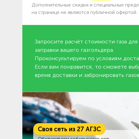
Дополнительные скидки и специальные предл
на странице не являются публичной офертой.
Запросите расчёт стоимости газа для
заправки вашего газгольдера.
Проконсультируем по условиям доста
Если вам понравится, то сможете выб
время доставки и забронировать газов
Своя сеть из 27 АГЗС
Обслуживаем собственную сеть