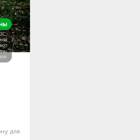
ны
ГЗС,
ная
яют
ены
аза.
ну для