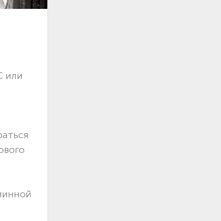
С или
раться
ового
длинной