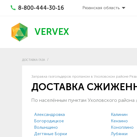
8-800-444-30-16
Рязанская область
VERVEX
ДОСТАВКА ГАЗА
Заправка газгольдеров пропаном в Ухоловском районе Ряза
ДОСТАВКА СЖИЖЕНН
По населённым пунктам Ухоловского района
Александровка
Калинин
Богородицкое
Кензино
Волынщино
Коноплино
Дегтяные Борки
Лубянки