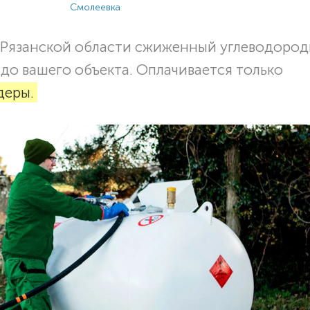
Смолеевка
 Рязанской области сжиженный углеводоро
о до вашего объекта. Оплачивается только
деры.