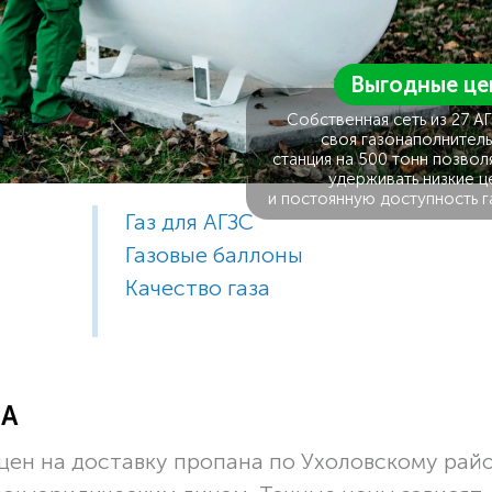
Выгодные це
Собственная сеть из 27 А
своя газонаполнитель
станция на 500 тонн позвол
удерживать низкие ц
и постоянную доступность г
Газ для АГЗС
Газовые баллоны
Качество газа
ЗА
ен на доставку пропана по Ухоловскому райо