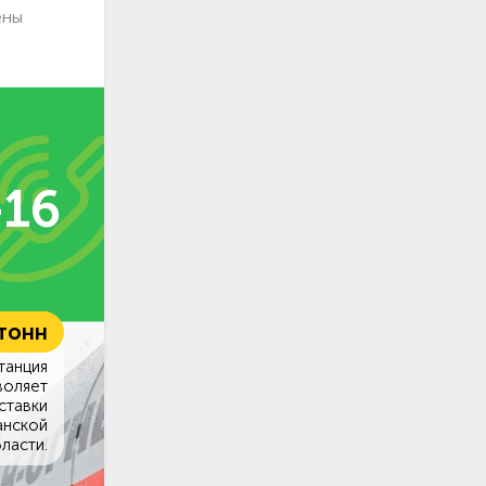
ены
-16
 тонн
танция
воляет
ставки
анской
ласти.