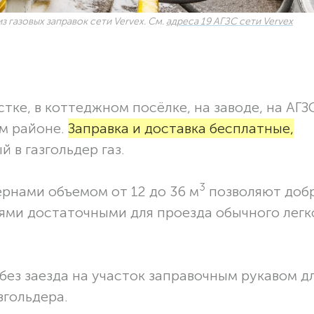
з газовых заправок сети Vervex. См.
адреса 19 АГЗС сети Vervex
тке, в коттеджном посёлке, на заводе, на АГЗ
ом районе.
Заправка и доставка бесплатные,
 в газгольдер газ.
3
ернами объемом от 12 до 36 м
позволяют доб
ями достаточными для проезда обычного легк
без заезда на участок заправочным рукавом 
згольдера.