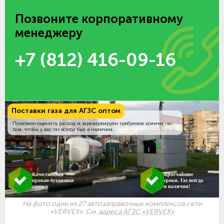
Позвоните корпоративному
менеджеру
+7 (812) 416-09-16
Поставки газа для АГЗС оптом
Поможем оценить расход и зарезирвируем требуемое количество
газа, чтобы у вас газ всегда был в наличии.
Качественная
Кратчайшие
пропан-бутановая
сроки. Газ всегда
смесь
в наличии!
На фото один из 27 автозаправочных комплексов сети
«VERVEX». См.
адреса АГЗС «VERVEX»