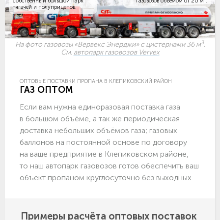
собственный большой парк
газовозов объемом
от 20 м
.
тягачей и полуприцепов.
3
На фото газовозы «Вервекс Энерджи» с цистернами 36 м
.
См.
автопарк газовозов Vervex
ОПТОВЫЕ ПОСТАВКИ ПРОПАНА В КЛЕПИКОВСКИЙ РАЙОН
ГАЗ ОПТОМ
Если вам нужна единоразовая поставка газа
в большом объёме, а так же периодическая
доставка небольших объёмов газа; газовых
баллонов на постоянной основе по договору
на ваше предприятие в Клепиковском районе,
то наш автопарк газовозов готов обеспечить ваш
объект пропаном круглосуточно без выходных.
Примеры расчёта оптовых поставок