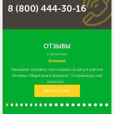
8 (800) 444-30-16
ОТЗЫВЫ
3 ИЮНЯ 2024
Валерий
Заказывал заправку газгольдера на дачу в районе
З
 за
Гатчины п.Выра еще в феврале. Понравилась как
качество…
ЧИТАТЬ ОТЗЫВ
1
2
3
4
5
6
7
8
9
10
11
12
13
14
15
16
17
18
19
20