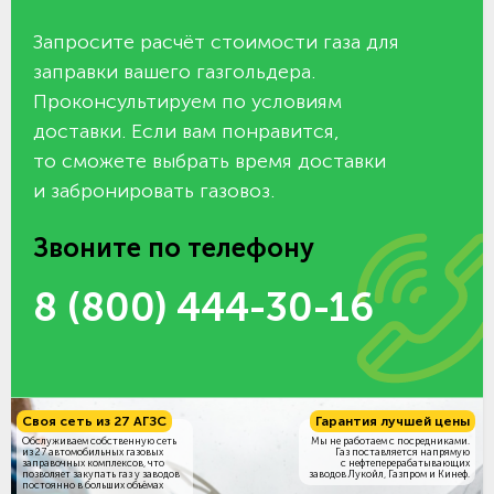
Запросите расчёт стоимости газа для
заправки вашего газгольдера.
Проконсультируем по условиям
доставки. Если вам понравится,
то сможете выбрать время доставки
и забронировать газовоз.
Звоните по телефону
8 (800) 444-30-16
Своя сеть из 27 АГЗС
Гарантия лучшей цены
Обслуживаем собственную сеть
Мы не работаем с посредниками.
из 27 автомобильных газовых
Газ поставляется напрямую
заправочных комплексов, что
с нефтеперерабатывающих
позволяет закупать газ у заводов
заводов Лукойл, Газпром и Кинеф.
постоянно в больших объёмах