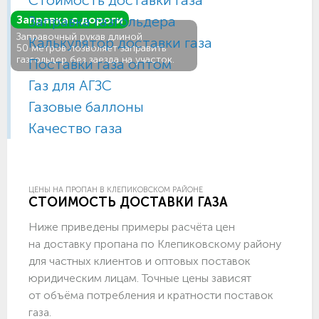
Заправка газгольдера
Заправка с дороги
Заправочный рукав длиной
Калькулятор доставки газа
50 метров позволяет заправить
газгольдер без заезда на участок.
Поставки газа оптом
Газ для АГЗС
Газовые баллоны
Качество газа
ЦЕНЫ НА ПРОПАН В КЛЕПИКОВСКОМ РАЙОНЕ
СТОИМОСТЬ ДОСТАВКИ ГАЗА
Ниже приведены примеры расчёта цен
на доставку пропана по Клепиковскому району
для частных клиентов и оптовых поставок
юридическим лицам. Точные цены зависят
от объёма потребления и кратности поставок
газа.