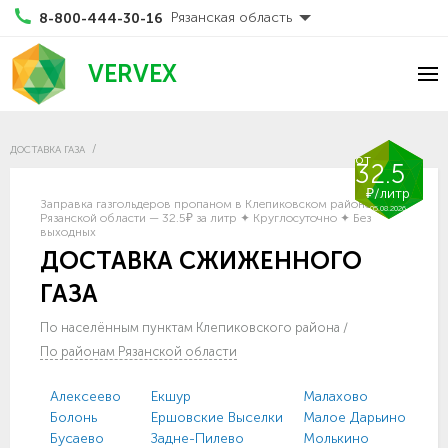
Рязанская область
8-800-444-30-16
VERVEX
ДОСТАВКА ГАЗА
от
32.5
₽/литр
Заправка газгольдеров пропаном в Клепиковском районе
05.08.2026
Рязанской области — 32.5₽ за литр ✦ Круглосуточно ✦ Без
выходных
ДОСТАВКА СЖИЖЕННОГО
ГАЗА
По населённым пунктам Клепиковского района
/
По районам Рязанской области
Алексеево
Екшур
Малахово
Сп
Болонь
Ершовские Выселки
Малое Дарьино
Сп
Бусаево
Задне-Пилево
Молькино
Та