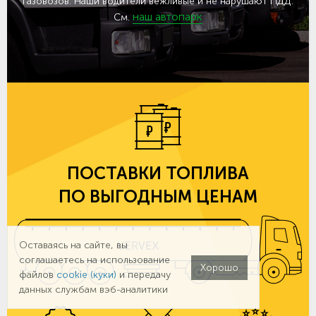
газовозов. Наши водители вежливые и не нарушают ПДД.
наш автопарк
См.
ПОСТАВКИ ТОПЛИВА
ПО ВЫГОДНЫМ ЦЕНАМ
Оставаясь на сайте, вы
соглашаетесь на использование
Хорошо
файлов
cookie (куки)
и передачу
данных службам вэб-аналитики