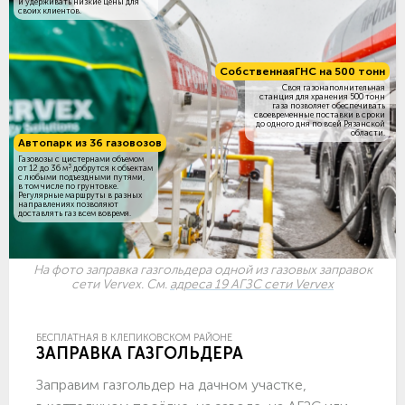
и удерживать низкие цены для
своих клиентов.
Собственная
ГНС на 500 тонн
Своя газонаполнительная
станция для хранения 500 тонн
газа позволяет обеспечивать
своевременные поставки в сроки
до одного дня по всей Рязанской
области.
Автопарк из 36 газовозов
Газовозы с цистернами объемом
3
от 12 до 36 м
добрутся к объектам
c любыми подъездными путями,
в том числе по грунтовке.
Регулярные маршруты в разных
направлениях позволяют
доставлять газ всем вовремя.
На фото заправка газгольдера одной из газовых заправок
сети Vervex. См.
адреса 19 АГЗС сети Vervex
БЕСПЛАТНАЯ В КЛЕПИКОВСКОМ РАЙОНЕ
ЗАПРАВКА ГАЗГОЛЬДЕРА
Заправим газгольдер на дачном участке,