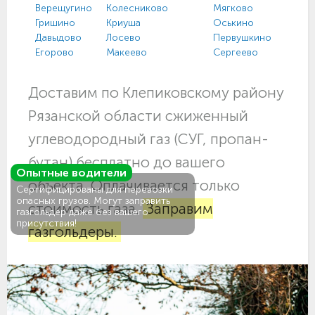
Верещугино
Колесниково
Мягково
Ту
Гришино
Криуша
Оськино
Тю
Давыдово
Лосево
Первушкино
Ут
Егорово
Макеево
Сергеево
Щу
Доставим по Клепиковскому району
Рязанской области сжиженный
углеводородный газ (СУГ, пропан-
бутан) бесплатно до вашего
Опытные водители
объекта. Оплачивается только
Сертифицированы для перевозки
опасных грузов. Могут заправить
стоимость газа.
Заправим
газгольдер даже без вашего
присутствия!
газгольдеры.