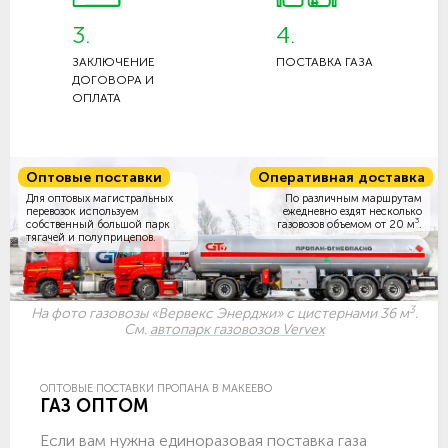
3.
4.
ЗАКЛЮЧЕНИЕ
ПОСТАВКА ГАЗА
ДОГОВОРА И
ОПЛАТА
Оптовые поставки
Оперативная доставка
Для оптовых магистральных
По различным маршрутам
перевозок используем
ежедневно ездят несколько
3
собственный большой парк
газовозов объемом
от 20 м
.
тягачей и полуприцепов.
3
На фото газовозы «Вервекс Энерджи» с цистернами 36 м
.
См.
автопарк газовозов Vervex
ОПТОВЫЕ ПОСТАВКИ ПРОПАНА В МАКЕЕВО
ГАЗ ОПТОМ
Если вам нужна единоразовая поставка газа