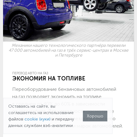
Механики нашего технологического партнёра перевели
47 000 автомобилей на газ в трёх сервис-центрах в Москве
и Петербурге
ПЕРЕВОД АВТО НА ГАЗ
ЭКОНОМИЯ НА ТОПЛИВЕ
Переоборудование бензиновых автомобилей
на газ позволяет экономить на топливе
в среднем от 40% до 60% в зависимости
Оставаясь на сайте, вы
от автомобиля. Для наглядности посмотрите
соглашаетесь на использование
Хорошо
сколько газ экономит на поездке из Макеево
файлов
cookie (куки)
и передачу
в Рязань на примере десяти марок автомобилей.
данных службам вэб-аналитики