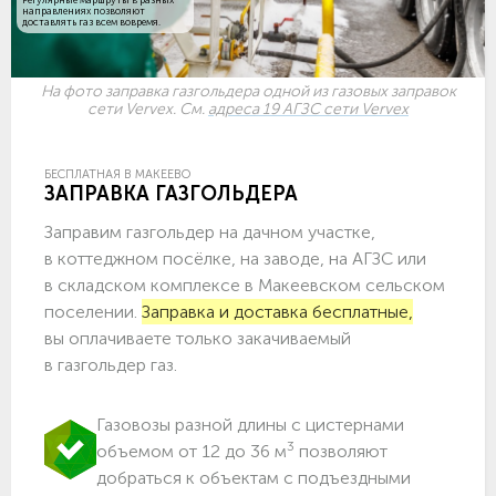
направлениях позволяют
доставлять газ всем вовремя.
На фото заправка газгольдера одной из газовых заправок
сети Vervex. См.
адреса 19 АГЗС сети Vervex
БЕСПЛАТНАЯ В МАКЕЕВО
ЗАПРАВКА ГАЗГОЛЬДЕРА
Заправим газгольдер на дачном участке,
в коттеджном посёлке, на заводе, на АГЗС или
в складском комплексе в Макеевском сельском
поселении.
Заправка и доставка бесплатные,
вы оплачиваете только закачиваемый
в газгольдер газ.
Газовозы разной длины с цистернами
3
объемом от 12 до 36 м
позволяют
добраться к объектам c подъездными