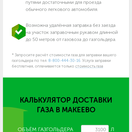
путями достаточными для проезда
обычного легкового автомобиля.
Возможна удалённая заправка без заезда
на участок заправочным рукавом длинной
до 50 метров от газовоза до газгольдера.
* Запросите расчёт стоимости газа для заправки вашего
газгольдера по тел.
8-800-444-30-16.
Услуга заправки
бесплатная, оплачивается только
стоимость газа
КАЛЬКУЛЯТОР ДОСТАВКИ
ГАЗА
В МАКЕЕВО
ОБЪЁМ ГАЗГОЛЬДЕРА
Л