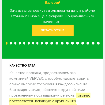
Валерий
Заказывал заправку газгольдера на дачу в районе
З
 за
Гатчины п.Выра еще в феврале. Понравилась как
качество…
ЧИТАТЬ ОТЗЫВ
1
2
3
4
5
6
7
8
9
10
11
12
13
14
15
16
17
18
19
20
КАЧЕСТВО ГАЗА
Качество пропана, предоставляемого
компанией VERVEX, способно удовлетворить
самые высокие требования каждого клиента
благодаря взаимодействию с крупнейшими
проверенным поставщиками региона.
Топливо
поставляется напрямую с крупнейших