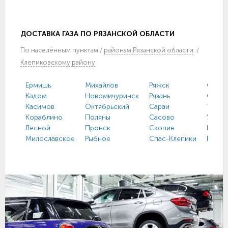
ДОСТАВКА ГАЗА ПО РЯЗАНСКОЙ ОБЛАСТИ
По
населённым пунктам
/
районам Рязанской области
/
Клепиковскому району
Ермишь
Михайлов
Ряжск
Спасс
Кадом
Новомичуринск
Рязань
Старо
Касимов
Октябрьский
Сараи
Тума
Кораблино
Поляны
Сасово
Ухоло
Лесной
Пронск
Скопин
Шацк
Милославское
Рыбное
Спас-Клепики
Шило