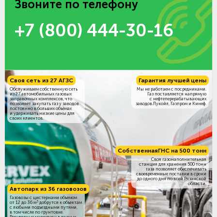
Звоните по телефону
+7 (800) 444-30-16
Своя сеть из 27 АГЗС
Гарантия лучшей цены
Обслуживаем собственную сеть
Мы не работаем с посредниками.
из 27 автомобильных газовых
Газ поставляется напрямую
заправочных комплексов, что
с нефтеперерабатывающих
позволяет закупать газ у заводов
заводов Лукойл, Газпром и Кинеф.
постоянно в больших объёмах
и удерживать низкие цены для
своих клиентов.
Собственная
ГНС на 500 тонн
Своя газонаполнительная
станция для хранения 500 тонн
газа позволяет обеспечивать
своевременные поставки в сроки
до одного дня по всей Рязанской
области.
Автопарк из 36 газовозов
Газовозы с цистернами объемом
3
от 12 до 36 м
добрутся к объектам
c любыми подъездными путями,
в том числе по грунтовке.
Регулярные маршруты в разных