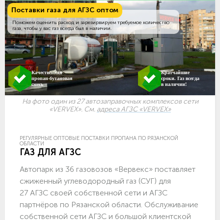
Поставки газа для АГЗС оптом
Поможем оценить расход и зарезирвируем требуемое количество
газа, чтобы у вас газ всегда был в наличии.
Качественная
Кратчайшие
пропан-бутановая
сроки. Газ всегда
смесь
в наличии!
На фото один из 27 автозаправочных комплексов сети
«VERVEX». См.
адреса АГЗС «VERVEX»
РЕГУЛЯРНЫЕ ОПТОВЫЕ ПОСТАВКИ ПРОПАНА ПО РЯЗАНСКОЙ
ОБЛАСТИ
ГАЗ ДЛЯ АГЗС
Автопарк из 36 газовозов «Вервекс» поставляет
сжиженный углеводородный газ (СУГ) для
27 АГЗС своей собственной сети и АГЗС
партнёров по Рязанской области. Обслуживание
собственной сети АГЗС и большой клиентской