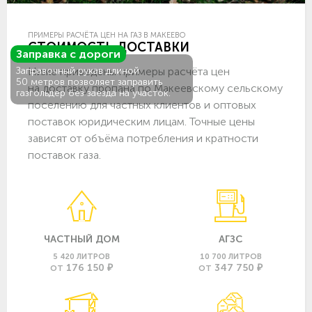
ПРИМЕРЫ РАСЧЁТА ЦЕН НА ГАЗ В МАКЕЕВО
СТОИМОСТЬ ДОСТАВКИ
Заправка с дороги
Ниже приведены примеры расчёта цен
Заправочный рукав длиной
50 метров позволяет заправить
на доставку пропана по Макеевскому сельскому
газгольдер без заезда на участок.
поселению для частных клиентов и оптовых
поставок юридическим лицам. Точные цены
зависят от объёма потребления и кратности
поставок газа.
ЧАСТНЫЙ ДОМ
АГЗС
5 420 ЛИТРОВ
10 700 ЛИТРОВ
176 150 ₽
347 750 ₽
ОТ
ОТ