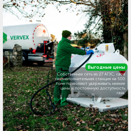
Выгодные цены
Собственная сеть из 27 АГЗС, своя
газонаполнительная станция на 500
тонн позволяют удерживать низкие
цены и постоянную доступность
газа.