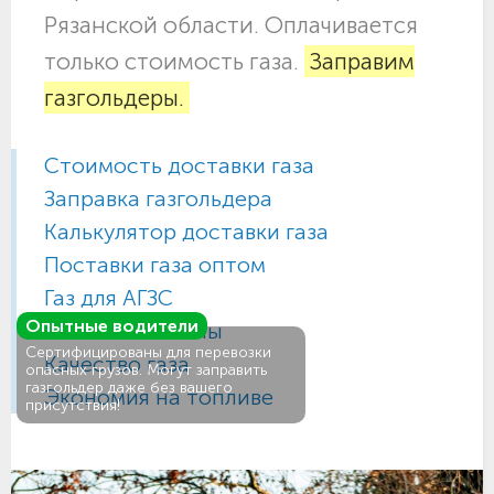
Рязанской области. Оплачивается
только стоимость газа.
Заправим
газгольдеры.
Стоимость доставки газа
Заправка газгольдера
Калькулятор доставки газа
Поставки газа оптом
Газ для АГЗС
Опытные водители
Газовые баллоны
Сертифицированы для перевозки
Качество газа
опасных грузов. Могут заправить
газгольдер даже без вашего
Экономия на топливе
присутствия!