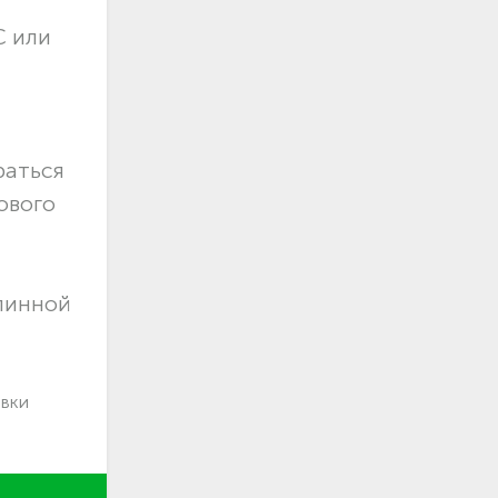
С или
раться
ового
длинной
авки