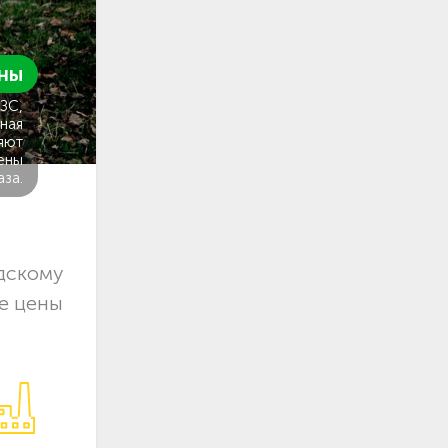
ны
ГЗС,
ная
яют
ены
аза.
дскому
е цены