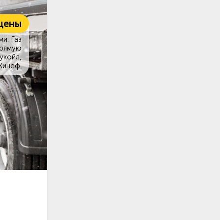
цены
и. Газ
прямую
укойл,
Кинеф.