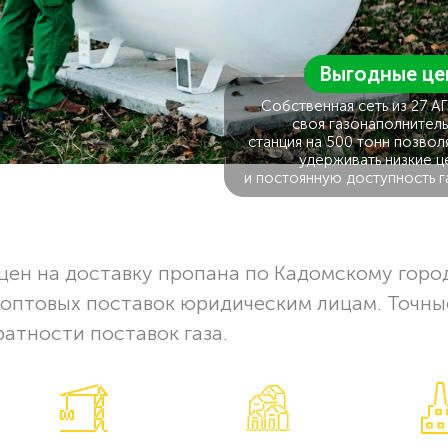
Выгодные це
Собственная сеть из 27 А
своя газонаполнитель
станция на 500 тонн позвол
удерживать низкие ц
и постоянную доступность г
цен на доставку пропана по Кадомскому горо
 оптовых поставок юридическим лицам. Точны
ратности поставок газа.