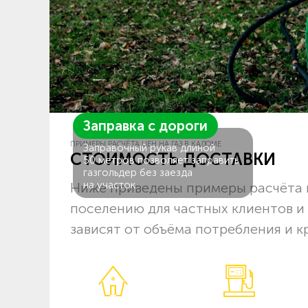
Заправка с дороги
ПРИМЕРЫ РАСЧЁТА ЦЕН НА ГАЗ В КАДОМЕ
Заправочный рукав длиной
СТОИМОСТЬ ДОСТАВКИ
50 метров позволяет заправить
газгольдер без заезда
на участок.
Ниже приведены примеры расчёта 
поселению для частных клиентов и
зависят от объёма потребления и к