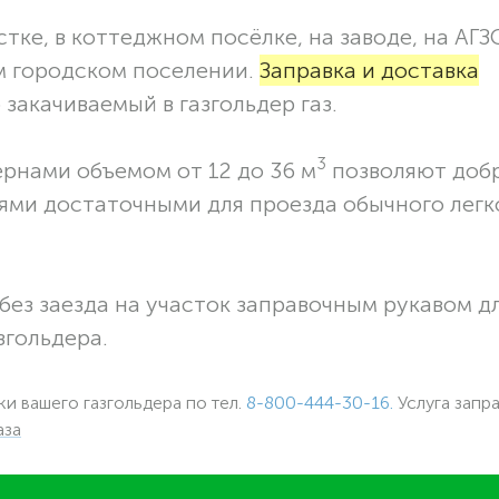
тке, в коттеджном посёлке, на заводе, на АГЗ
м городском поселении.
Заправка и доставка
закачиваемый в газгольдер газ.
3
ернами объемом от 12 до 36 м
позволяют доб
ями достаточными для проезда обычного легк
без заезда на участок заправочным рукавом 
згольдера.
ки вашего газгольдера по тел.
8-800-444-30-16.
Услуга запр
аза