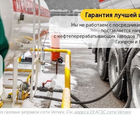
Гарантия лучшей 
Мы не работаем с посредникам
поставляется на
с нефтеперерабатывающих заводов Л
Газпром и 
з газовых заправок сети Vervex. См.
адреса 19 АГЗС сети Vervex