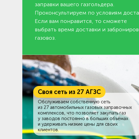
заправки вашего газгольдера.
Проконсультируем по условиям доста
Если вам понравится, то сможете
выбрать время доставки и заброниров
газовоз.
Своя сеть из 27 АГЗС
Обслуживаем собственную сеть
из 27 автомобильных газовых заправочных
комплексов, что позволяет закупать газ
у заводов постоянно в больших объёмах
и удерживать низкие цены для своих
клиентов.