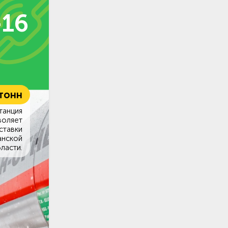
-16
 тонн
танция
воляет
ставки
анской
ласти.