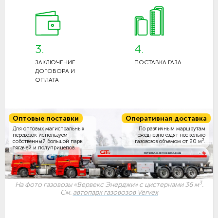
3.
4.
ЗАКЛЮЧЕНИЕ
ПОСТАВКА ГАЗА
ДОГОВОРА И
ОПЛАТА
Оптовые поставки
Оперативная доставка
Для оптовых магистральных
По различным маршрутам
перевозок используем
ежедневно ездят несколько
3
собственный большой парк
газовозов объемом
от 20 м
.
тягачей и полуприцепов.
3
На фото газовозы «Вервекс Энерджи» с цистернами 36 м
.
См.
автопарк газовозов Vervex