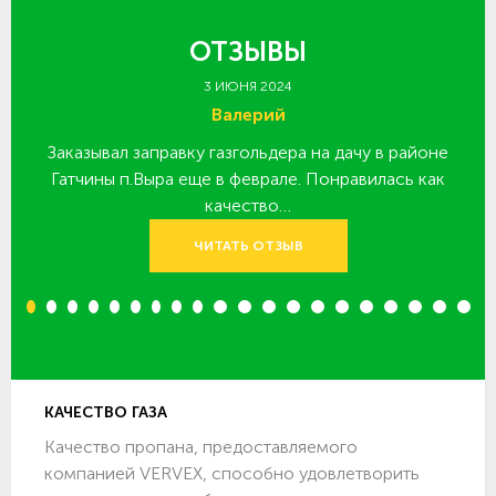
ОТЗЫВЫ
3 ИЮНЯ 2024
Валерий
Заказывал заправку газгольдера на дачу в районе
З
 за
Гатчины п.Выра еще в феврале. Понравилась как
качество…
ЧИТАТЬ ОТЗЫВ
1
2
3
4
5
6
7
8
9
10
11
12
13
14
15
16
17
18
19
20
КАЧЕСТВО ГАЗА
Качество пропана, предоставляемого
компанией VERVEX, способно удовлетворить