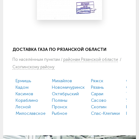
ДОСТАВКА ГАЗА ПО РЯЗАНСКОЙ ОБЛАСТИ
По
населённым пунктам
/
районам Рязанской области
/
Скопинскому району
Ермишь
Михайлов
Ряжск
Спасс
Кадом
Новомичуринск
Рязань
Старо
Касимов
Октябрьский
Сараи
Тума
Кораблино
Поляны
Сасово
Ухоло
Лесной
Пронск
Скопин
Шацк
Милославское
Рыбное
Спас-Клепики
Шило