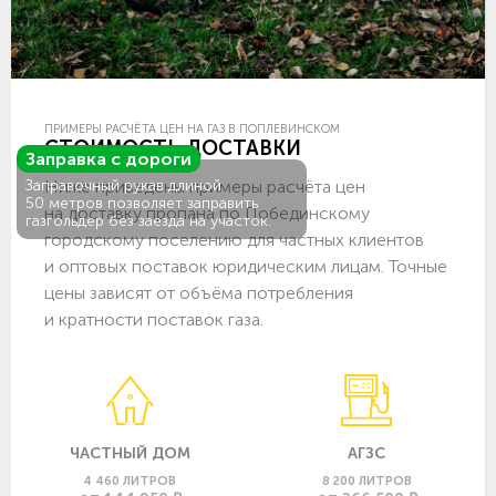
ПРИМЕРЫ РАСЧЁТА ЦЕН НА ГАЗ В ПОПЛЕВИНСКОМ
СТОИМОСТЬ ДОСТАВКИ
Заправка с дороги
Ниже приведены примеры расчёта цен
Заправочный рукав длиной
50 метров позволяет заправить
на доставку пропана по Побединскому
газгольдер без заезда на участок.
городскому поселению для частных клиентов
и оптовых поставок юридическим лицам. Точные
цены зависят от объёма потребления
и кратности поставок газа.
ЧАСТНЫЙ ДОМ
АГЗС
4 460 ЛИТРОВ
8 200 ЛИТРОВ