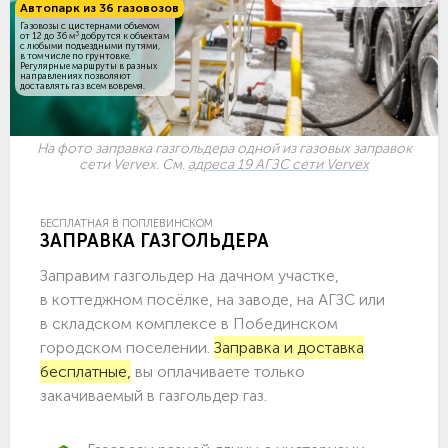
Автопарк из 36 газовозов
Газовозы с цистернами объемом
3
от 12 до 36 м
добрутся к объектам
c любыми подъездными путями,
в том числе по грунтовке.
Регулярные маршруты в разных
направлениях позволяют
доставлять газ всем вовремя.
На фото заправка газгольдера одной из газовых заправок
сети Vervex. См.
адреса 19 АГЗС сети Vervex
БЕСПЛАТНАЯ В ПОПЛЕВИНСКОМ
ЗАПРАВКА ГАЗГОЛЬДЕРА
Заправим газгольдер на дачном участке,
в коттеджном посёлке, на заводе, на АГЗС или
в складском комплексе в Побединском
городском поселении.
Заправка и доставка
бесплатные,
вы оплачиваете только
закачиваемый в газгольдер газ.