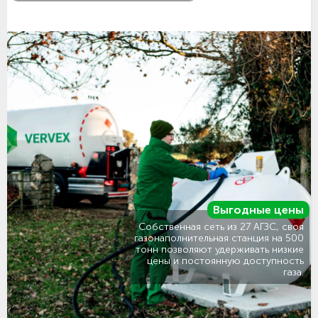
Выгодные цены
Собственная сеть из 27 АГЗС, своя
газонаполнительная станция на 500
тонн позволяют удерживать низкие
цены и постоянную доступность
газа.