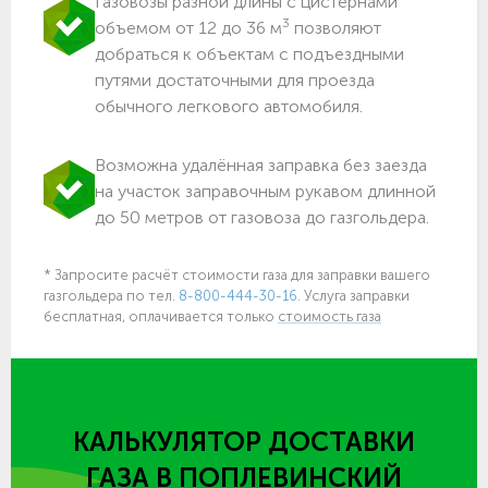
Газовозы разной длины с цистернами
3
объемом от 12 до 36 м
позволяют
добраться к объектам c подъездными
путями достаточными для проезда
обычного легкового автомобиля.
Возможна удалённая заправка без заезда
на участок заправочным рукавом длинной
до 50 метров от газовоза до газгольдера.
* Запросите расчёт стоимости газа для заправки вашего
газгольдера по тел.
8-800-444-30-16.
Услуга заправки
бесплатная, оплачивается только
стоимость газа
КАЛЬКУЛЯТОР ДОСТАВКИ
ГАЗА
В ПОПЛЕВИНСКИЙ