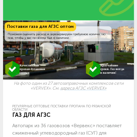
Поставки газа для АГЗС оптом
Поможем оценить расход и зарезирвируем требуемое количество
газа, чтобы у вас газ всегда был в наличии.
Качественная
Кратчайшие
пропан-бутановая
сроки. Газ всегда
смесь
в наличии!
На фото один из 27 автозаправочных комплексов сети
«VERVEX». См.
адреса АГЗС «VERVEX»
РЕГУЛЯРНЫЕ ОПТОВЫЕ ПОСТАВКИ ПРОПАНА ПО РЯЗАНСКОЙ
ОБЛАСТИ
ГАЗ ДЛЯ АГЗС
Автопарк из 36 газовозов «Вервекс» поставляет
сжиженный углеводородный газ (СУГ) для