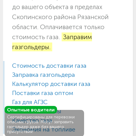
до вашего объекта в пределах
Скопинского района Рязанской
области. Оплачивается только
стоимость газа.
Заправим
газгольдеры.
Стоимость доставки газа
Заправка газгольдера
Калькулятор доставки газа
Поставки газа оптом
Газ для АГЗС
Опытные водители
Газовые баллоны
Сертифицированы для перевозки
Качество газа
опасных грузов. Могут заправить
газгольдер даже без вашего
Экономия на топливе
присутствия!